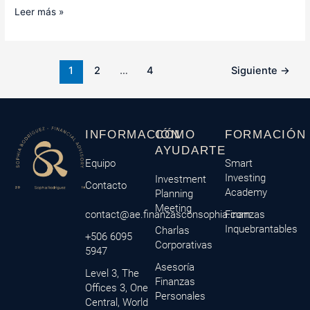
Leer más »
1
2
…
4
Siguiente
→
INFORMACIÓN
CÓMO
FORMACIÓN
AYUDARTE
Equipo
Smart
Investing
Investment
Contacto
Academy
Planning
Meeting
contact@ae.finanzasconsophia.com
Finanzas
Inquebrantables
Charlas
+506 6095
Corporativas
5947
Asesoría
Level 3, The
Finanzas
Offices 3, One
Personales
Central, World