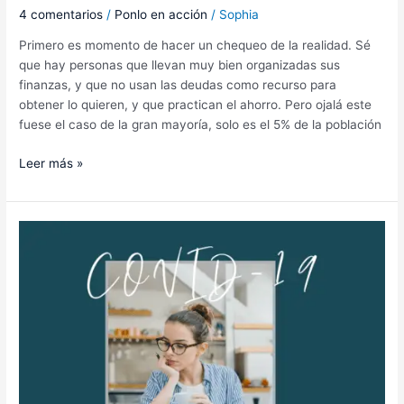
4 comentarios
/
Ponlo en acción
/
Sophia
Primero es momento de hacer un chequeo de la realidad. Sé
que hay personas que llevan muy bien organizadas sus
finanzas, y que no usan las deudas como recurso para
obtener lo quieren, y que practican el ahorro. Pero ojalá este
fuese el caso de la gran mayoría, solo es el 5% de la población
Leer más »
Blog
#74:
COVID-
19
¿Cómo
tener
esperanza
en
medio