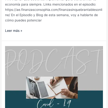
economía para siempre. Links mencionados en el episodio:
https://ae.finanzasconsophia.com/finanzasinquebrantablesonli
ne/ En el Episodio y Blog de esta semana, voy a hablarte de
cómo puedes potenciar
Leer más »
¿Debo
seguir
vendiendo
en
estos
momentos?
(COVID-
19)