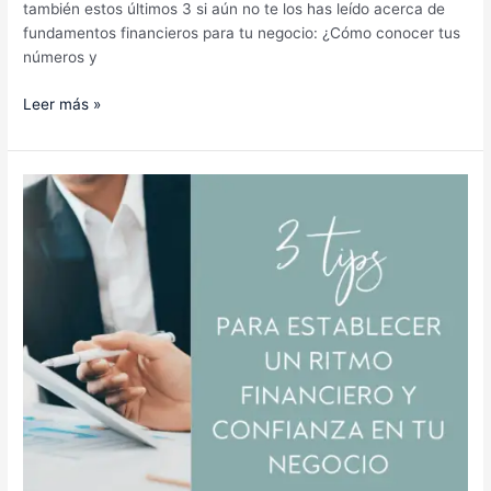
también estos últimos 3 si aún no te los has leído acerca de
fundamentos financieros para tu negocio: ¿Cómo conocer tus
números y
Leer más »
Blog
#68
–
3
tips
para
establecer
un
ritmo
financiero
y
confianza
en