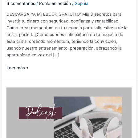
6 comentarios
/
Ponlo en acción
/
Sophia
DESCARGA YA MI EBOOK GRATUITO: Mis 3 secretos para
invertir tu dinero con seguridad, confianza y rentabilidad.
Cómo crear momentum en tu negocio para salir exitoso de la
crisis, parte I. ¿Cómo puedes salir exitoso en tu negocio de
esta crisis, creando momentum, teniendo la convicción,
usando nuestro entrenamiento, preparación, abrazando la
oportunidad en vez del […]
Leer más »
4
Formas
simples
pero
poderosas
de
potenciar