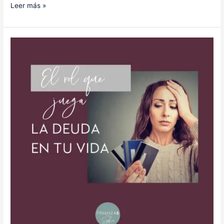
Leer más »
Blog
#76.
“El
rol
que
juega
la
deuda
en
tu
vida”