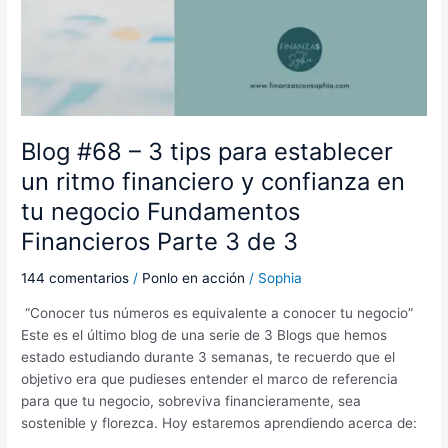
tu
negocio
Fundamentos
Financieros
Parte
3
de
Blog #68 – 3 tips para establecer
3
un ritmo financiero y confianza en
tu negocio Fundamentos
Financieros Parte 3 de 3
144 comentarios
/
Ponlo en acción
/
Sophia
“Conocer tus números es equivalente a conocer tu negocio”
Este es el último blog de una serie de 3 Blogs que hemos
estado estudiando durante 3 semanas, te recuerdo que el
objetivo era que pudieses entender el marco de referencia
para que tu negocio, sobreviva financieramente, sea
sostenible y florezca. Hoy estaremos aprendiendo acerca de: