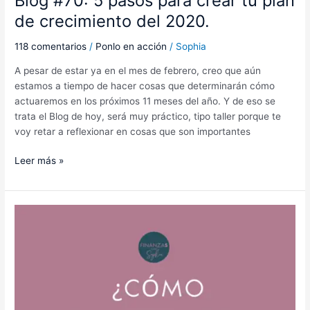
Blog #70: 5 pasos para crear tu plan
de crecimiento del 2020.
118 comentarios
/
Ponlo en acción
/
Sophia
A pesar de estar ya en el mes de febrero, creo que aún
estamos a tiempo de hacer cosas que determinarán cómo
actuaremos en los próximos 11 meses del año. Y de eso se
trata el Blog de hoy, será muy práctico, tipo taller porque te
voy retar a reflexionar en cosas que son importantes
Leer más »
Blog
#69
¿cómo
planificarte
financieramente
para
el