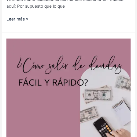
aquí: Por supuesto que lo que
Leer más »
Blog
#73:
¿Cómo
salir
de
deudas
fácil
y
rápido?