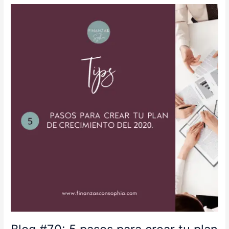
Blog
#70:
5
pasos
para
crear
tu
plan
de
crecimiento
del
2020.