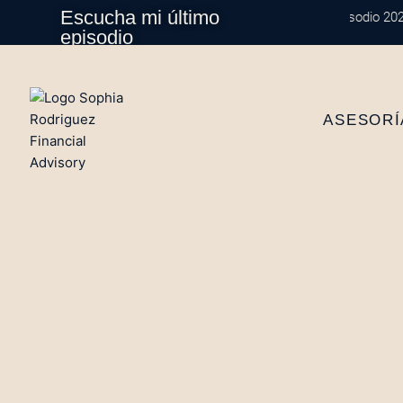
Ir
Escucha mi último
Episodio 202: Di
al
episodio
contenido
ASESORÍ