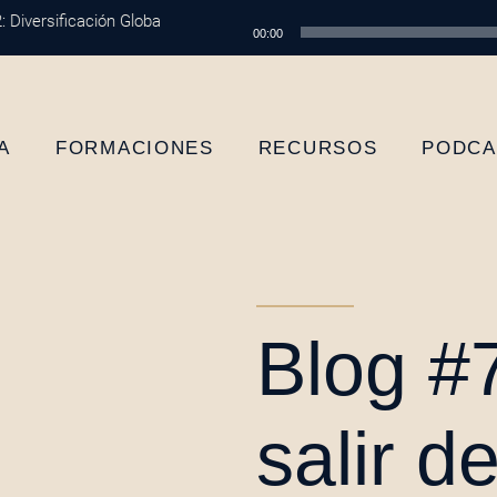
versificación Global: Protege tu Dinero y Maximiza tus Inversiones
Reproductor
E
00:00
de
audio
A
FORMACIONES
RECURSOS
PODCA
Blog #
salir d