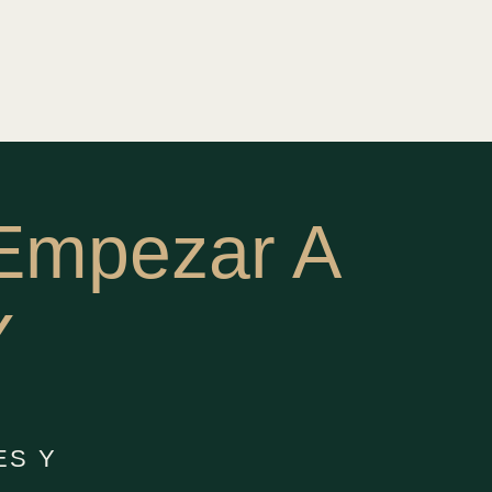
 Empezar A
Y
ES Y