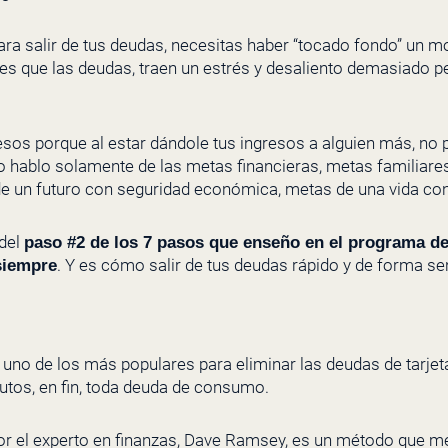
ara salir de tus deudas, necesitas haber “tocado fondo” un 
y es que las deudas, traen un estrés y desaliento demasiado p
resos porque al estar dándole tus ingresos a alguien más, no
no hablo solamente de las metas financieras, metas familiare
 un futuro con seguridad económica, metas de una vida con 
 del
paso #2 de los 7 pasos que enseño en el programa de
.
Y es cómo salir de tus deudas rápido y de forma se
 siempre
 uno de los más populares para eliminar las deudas de tarje
autos, en fin, toda deuda de consumo.
r el experto en finanzas, Dave Ramsey, es un método que me