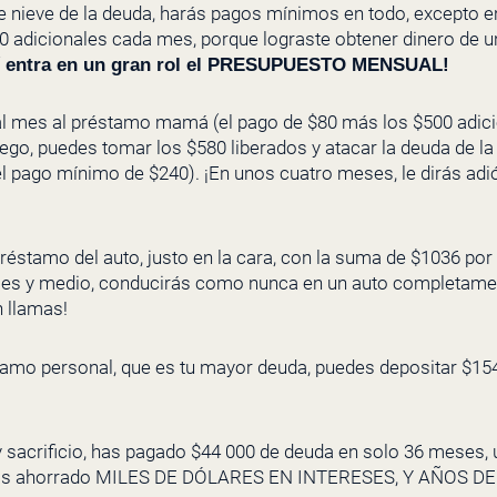
e nieve de la deuda, harás pagos mínimos en todo, excepto 
adicionales cada mes, porque lograste obtener dinero de un t
í entra en un gran rol el PRESUPUESTO MENSUAL!
 mes al préstamo mamá (el pago de $80 más los $500 adici
o, puedes tomar los $580 liberados y atacar la deuda de la 
l pago mínimo de $240). ¡En unos cuatro meses, le dirás adiós
préstamo del auto, justo en la cara, con la suma de $1036 po
es y medio, conducirás como nunca en un auto completament
n llamas!
tamo personal, que es tu mayor deuda, puedes depositar $154
y sacrificio, has pagado $44 000 de deuda en solo 36 meses, 
abrás ahorrado MILES DE DÓLARES EN INTERESES, Y AÑOS D