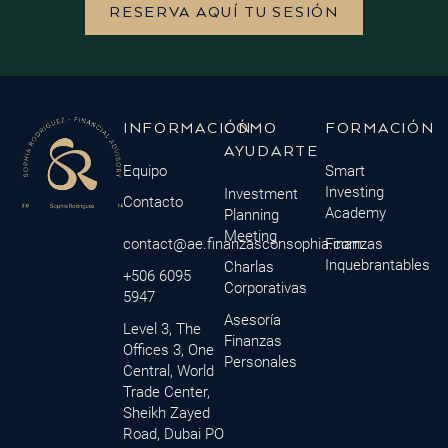
RESERVA AQUÍ TU SESIÓN
INFORMACIÓN
CÓMO
FORMACIÓN
AYUDARTE
Equipo
Smart
Investing
Investment
Contacto
Academy
Planning
Meeting
contact@ae.finanzasconsophia.com
Finanzas
Inquebrantables
Charlas
+506 6095
Corporativas
5947
Asesoría
Level 3, The
Finanzas
Offices 3, One
Personales
Central, World
Trade Center,
Sheikh Zayed
Road, Dubai PO