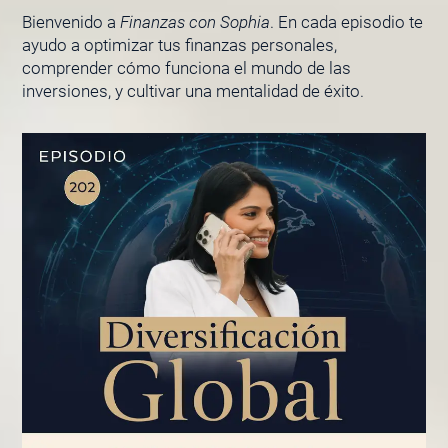
Bienvenido a
Finanzas con Sophia
. En cada episodio te
ayudo a optimizar tus finanzas personales,
comprender cómo funciona el mundo de las
inversiones, y cultivar una mentalidad de éxito.
PÁGINA
PÁGINA
PÁGINA
PÁGINA