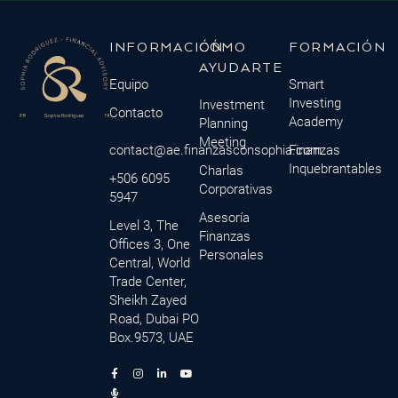
INFORMACIÓN
CÓMO
FORMACIÓN
AYUDARTE
Equipo
Smart
Investing
Investment
Contacto
Academy
Planning
Meeting
contact@ae.finanzasconsophia.com
Finanzas
Inquebrantables
Charlas
+506 6095
Corporativas
5947
Asesoría
Level 3, The
Finanzas
Offices 3, One
Personales
Central, World
Trade Center,
Sheikh Zayed
Road, Dubai PO
Box.9573, UAE
F
M
I
L
Y
a
i
n
i
o
c
c
s
n
u