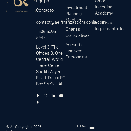
Equipo
Smart
Investing
Investment
Contacto
Academy
Planning
Meeting
contact@ae.finanzasconsophia.com
Finanzas
Inquebrantables
Charlas
+506 6095
Corporativas
5947
Asesoría
Level 3, The
Finanzas
Offices 3, One
Personales
Central, World
Trade Center,
Sheikh Zayed
Road, Dubai PO
Box.9573, UAE
F
M
I
L
Y
a
i
n
i
o
c
c
s
n
u
e
r
t
k
t
b
o
a
e
u
o
p
g
d
b
o
h
r
i
e
k
o
a
n
-
n
m
-
f
e
i
© All Copyrights 2026
LEGAL
-
n