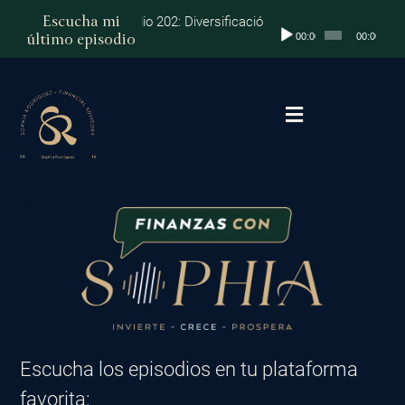
Ir
Escucha mi
Episodio 202: Diversificación Global: Protege tu Dinero y 
Reproductor
al
último episodio
00:00
00:00
de
contenido
audio
Podcast Finanzas con Sophia
Escucha los episodios en tu plataforma
favorita: