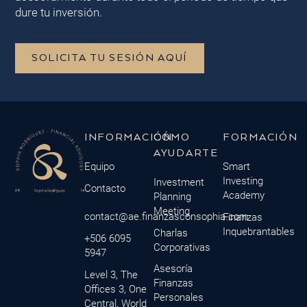
dure tu inversión.
SOLICITA TU SESIÓN AQUÍ
INFORMACIÓN
CÓMO
FORMACIÓN
AYUDARTE
Equipo
Smart
Investing
Investment
Contacto
Academy
Planning
Meeting
contact@ae.finanzasconsophia.com
Finanzas
Inquebrantables
Charlas
+506 6095
Corporativas
5947
Asesoría
Level 3, The
Finanzas
Offices 3, One
Personales
Central, World