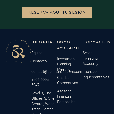
RESERVA AQUÍ TU SESIÓN
INFORMACIÓN
CÓMO
FORMACIÓN
AYUDARTE
Equipo
Smart
Investing
Investment
Contacto
Academy
Planning
Meeting
contact@ae.finanzasconsophia.com
Finanzas
Inquebrantables
Charlas
+506 6095
Corporativas
5947
Asesoría
Level 3, The
Finanzas
Offices 3, One
Personales
Central, World
Trade Center,