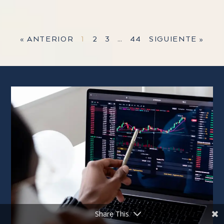
« ANTERIOR
1
2
3
…
44
SIGUIENTE »
Share This