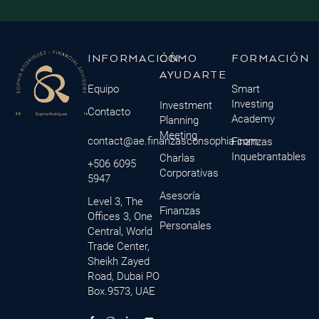
INFORMACIÓN
CÓMO
FORMACIÓN
AYUDARTE
Equipo
Smart
Investing
Investment
Contacto
Academy
Planning
Meeting
contact@ae.finanzasconsophia.com
Finanzas
Inquebrantables
Charlas
+506 6095
Corporativas
5947
Asesoría
Level 3, The
Finanzas
Offices 3, One
Personales
Central, World
Trade Center,
Sheikh Zayed
Road, Dubai PO
Box.9573, UAE
F
M
I
L
Y