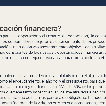
cación financiera?
 para la Cooperación y el Desarrollo Económicos), la educac
l los consumidores mejoran su entendimiento de los produc
ación, instrucción y/o asesoramiento objetivos, desarrollan l
más conscientes de los riesgos y oportunidades financieras, 
igirse en caso de requerir ayuda y adoptar otras acciones ef
era tiene que ver con desarrollar iniciativas con el objetivo d
omo el endeudamiento, el ahorro, y el presupuesto, para qu
finanzas a corto y mediano plazo. Más del 50% de las person
ema que tiene tanto impacto en la vida, me atrevería a decir q
tir una materia de finanzas personales obligatoria. El mod
n tantos factores de la vida, los errores que cometamos, ser