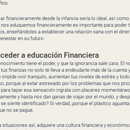
años.
 financieramente desde la infancia sería lo ideal, así como
ue nos eduquemos financieramente es importante para poder t
os, enseñándoles a establecer una relación sana con el dine
nestar en su futuro.
ceder a educación Financiera
onocimiento tiene el poder, y que la ignorancia sale cara. El 
s finanzas no solo te lleva a endeudarte más de la cuenta y 
 impide vivir tranquilo, aumentan tus niveles de estrés y tod
ioso, porque al estar estresado por los problemas que nos p
para tapar esa sensación ingrata con placeres momentáne
ivamente y hasta nos dan ganas de viajar por el mundo, y des
e siente identificado? Si verdad, ¡porque el plástico aguant
ue no se pague.
 situaciones así, adquiere una cultura financiera y económic