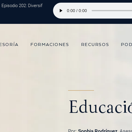
odio 202: Diversificación Global: Protege tu Dinero y Maximiza tus In
ESORÍA
FORMACIONES
RECURSOS
POD
Educació
Por:
Sophia Rodríguez
, Ases