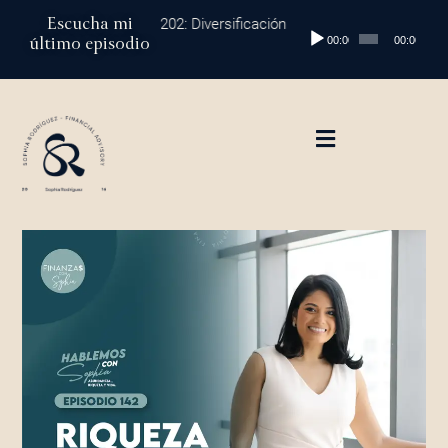
Ir
Escucha mi
Episodio 202: Diversificación Global: Protege tu Dinero y
Reproductor
al
último episodio
00:00
00:00
de
contenido
audio