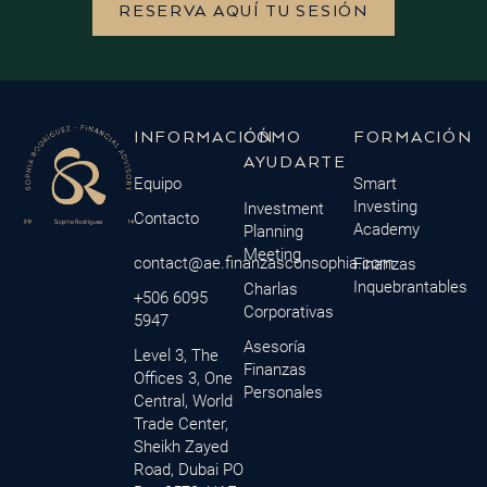
RESERVA AQUÍ TU SESIÓN
INFORMACIÓN
CÓMO
FORMACIÓN
AYUDARTE
Equipo
Smart
Investing
Investment
Contacto
Academy
Planning
Meeting
contact@ae.finanzasconsophia.com
Finanzas
Inquebrantables
Charlas
+506 6095
Corporativas
5947
Asesoría
Level 3, The
Finanzas
Offices 3, One
Personales
Central, World
Trade Center,
Sheikh Zayed
Road, Dubai PO