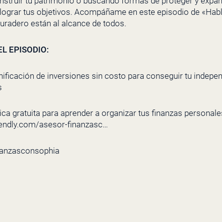
truir tu patrimonio o buscando formas de proteger y expand
 lograr tus objetivos. Acompáñame en este episodio de «Hab
uradero están al alcance de todos.
L EPISODIO:
nificación de inversiones sin costo para conseguir tu indepe
s
ca gratuita para aprender a organizar tus finanzas personales 
lendly.com/asesor-finanzasc…
nanzasconsophia