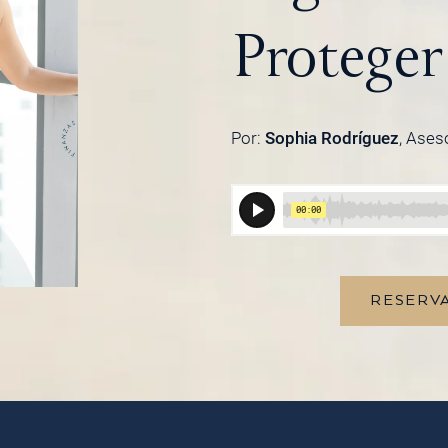
Proteger
Por:
Sophia Rodríguez
, Ases
RESERVA