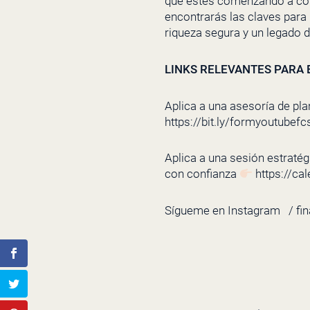
que estés comenzando a cons
encontrarás las claves para
riqueza segura y un legado d
LINKS RELEVANTES PARA E
Aplica a una asesoría de pla
https://bit.ly/formyoutubefc
Aplica a una sesión estratégi
con confianza
https://ca
Sígueme en Instagram
/ fi