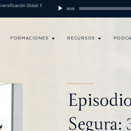
ificación Global: Protege tu Dinero y Maximiza tus Inversiones
Reproductor
Episo
00:00
de
audio
FORMACIONES
RECURSOS
PODC
Episodio
Segura: 