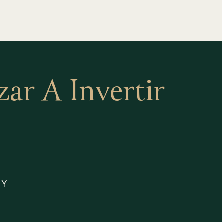
r A Invertir
 Y