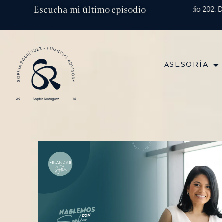
Ir
Escucha mi último episodio
Episodio 202: Divers
al
contenido
ASESORÍA