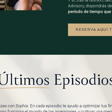
Y si, tras la reunión, d
Advisory, dispondrás d
período de tiempo que 
RESERVA AQUÍ 
Últimos
Episodio
nzas con Sophia
. En cada episodio te ayudo a optimizar tus f
o funciona el mundo de las inversiones, y cultivar una menta