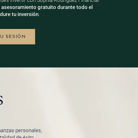
ecides invertir con Sophia Rodriguez Financial
e
asesoramiento gratuito durante todo el
dure tu inversión
.
TU SESIÓN
s
inanzas personales,
lidad de éxito.