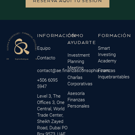
RESERVA AQUÍ TU SESIÓN
INFORMACIÓN
CÓMO
FORMACIÓN
AYUDARTE
Equipo
Smart
Investing
Investment
Contacto
Academy
Planning
Meeting
contact@ae.finanzasconsophia.com
Finanzas
Inquebrantables
Charlas
+506 6095
Corporativas
5947
Asesoría
Level 3, The
Finanzas
Offices 3, One
Personales
Central, World
Trade Center,
Sheikh Zayed
Road, Dubai PO
Box.9573, UAE