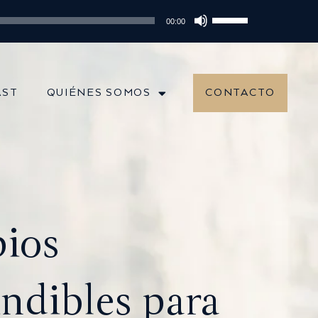
odio 202: Diversificación Global: Protege tu Dinero y Maximiza tus In
Utiliza
00:00
las
teclas
de
flecha
AST
QUIÉNES SOMOS
CONTACTO
arriba/abajo
para
aumentar
o
disminuir
el
volumen.
pios
ndibles para