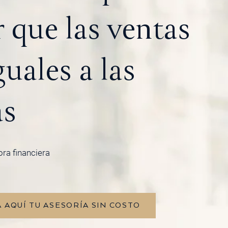
 que las ventas
guales a las
as
ora financiera
 AQUÍ TU ASESORÍA SIN COSTO