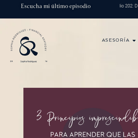
Ir
Escucha mi último episodio
Episodio 202: Diver
al
contenido
ASESORÍA