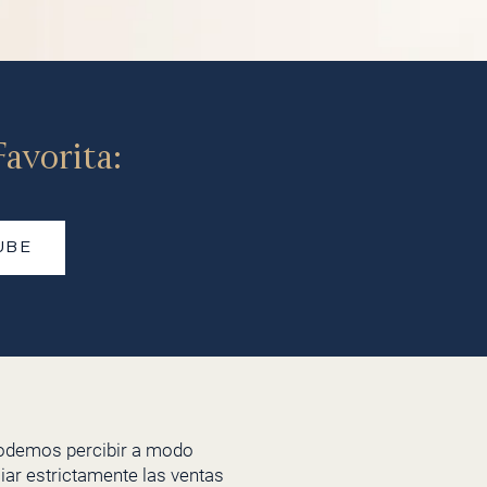
avorita:
UBE
odemos percibir a modo
iar estrictamente las ventas