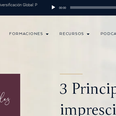
sificación Global: Protege tu Dinero y Maximiza tus Inversiones
Reproductor
Epis
00:00
de
audio
FORMACIONES
RECURSOS
PODC
3 Princi
impresci