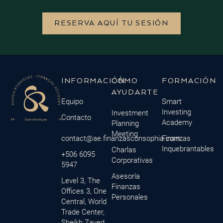
RESERVA AQUÍ TU SESIÓN
INFORMACIÓN
CÓMO
FORMACIÓN
AYUDARTE
Equipo
Smart
Investing
Investment
Contacto
Academy
Planning
Meeting
contact@ae.finanzasconsophia.com
Finanzas
Inquebrantables
Charlas
+506 6095
Corporativas
5947
Asesoría
Level 3, The
Finanzas
Offices 3, One
Personales
Central, World
Trade Center,
Sheikh Zayed