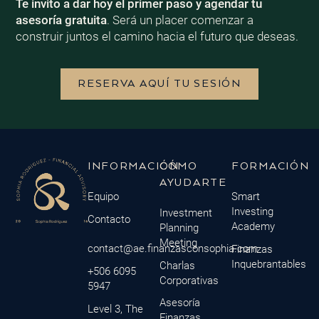
Te invito a dar hoy el primer paso y agendar tu
asesoría gratuita
. Será un placer comenzar a
construir juntos el camino hacia el futuro que deseas.
RESERVA AQUÍ TU SESIÓN
INFORMACIÓN
CÓMO
FORMACIÓN
AYUDARTE
Equipo
Smart
Investing
Investment
Contacto
Academy
Planning
Meeting
contact@ae.finanzasconsophia.com
Finanzas
Inquebrantables
Charlas
+506 6095
Corporativas
5947
Asesoría
Level 3, The
Finanzas