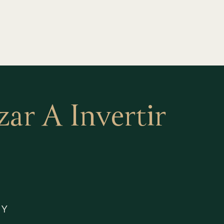
r A Invertir
 Y