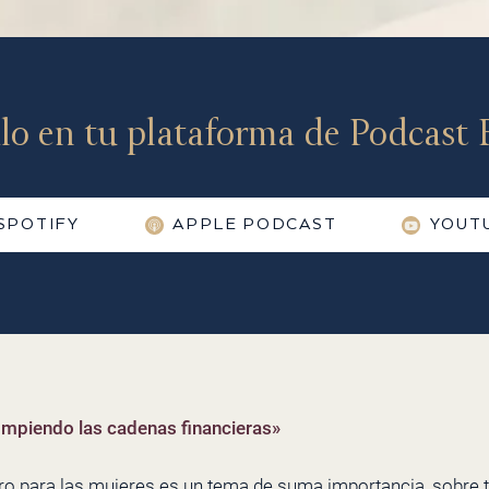
lo en tu plataforma de Podcast F
SPOTIFY
APPLE PODCAST
YOUT
rompiendo las cadenas financieras»
o para las mujeres es un tema de suma importancia, sobre 