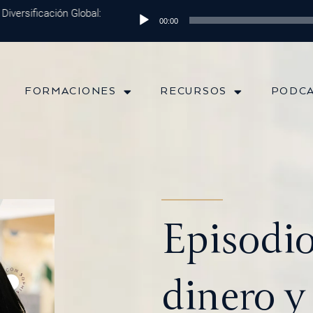
rsificación Global: Protege tu Dinero y Maximiza tus Inversiones
Reproductor
Epi
00:00
de
audio
FORMACIONES
RECURSOS
PODC
Episodio
dinero y