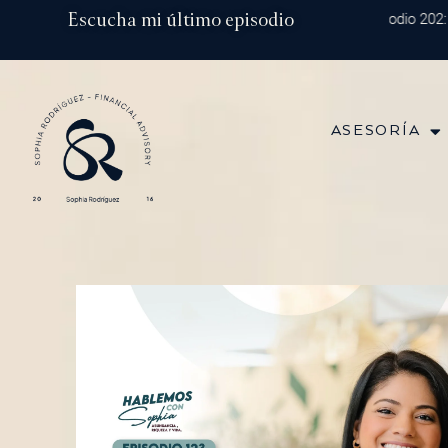
Ir
Escucha mi último episodio
Episodio 202: Dive
al
contenido
ASESORÍA