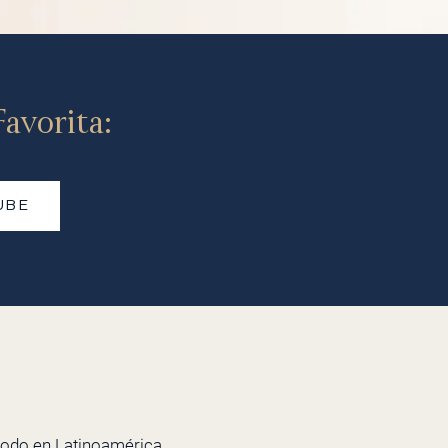
avorita:
UBE
todo en Latinoamérica.