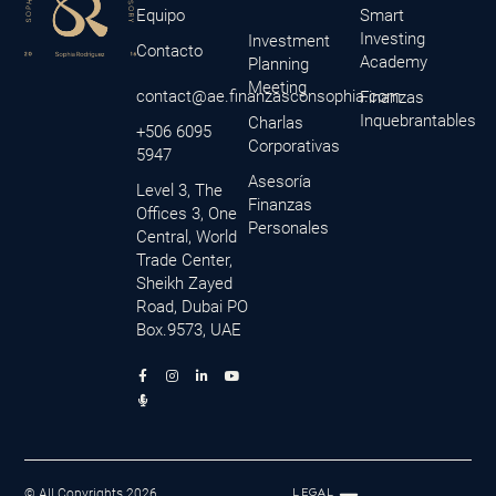
Equipo
Smart
Investing
Investment
Contacto
Academy
Planning
Meeting
contact@ae.finanzasconsophia.com
Finanzas
Inquebrantables
Charlas
+506 6095
Corporativas
5947
Asesoría
Level 3, The
Finanzas
Offices 3, One
Personales
Central, World
Trade Center,
Sheikh Zayed
Road, Dubai PO
Box.9573, UAE
F
M
I
L
Y
a
i
n
i
o
c
c
s
n
u
e
r
t
k
t
b
o
a
e
u
o
p
g
d
b
o
h
r
i
e
k
o
a
n
-
n
m
-
f
e
i
© All Copyrights 2026
LEGAL