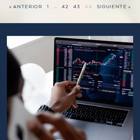
« ANTERIOR
1
…
42
43
44
SIGUIENTE »