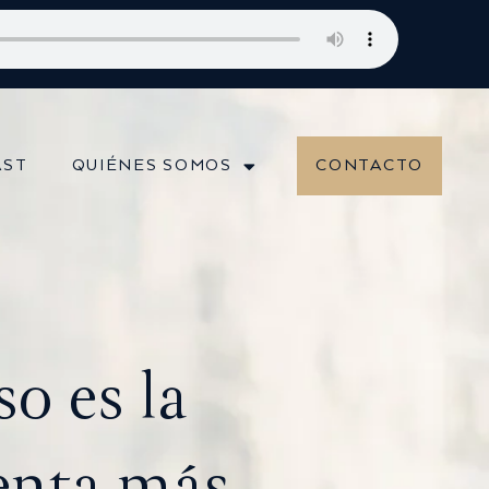
: Diversificación Global: Protege tu Dinero y Maximiza tus Inversione
AST
QUIÉNES SOMOS
CONTACTO
so es la
enta más