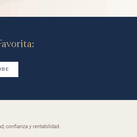
avorita:
UBE
d, confianza y rentabilidad.