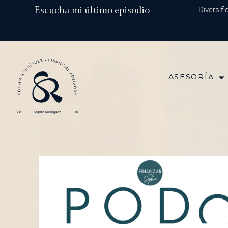
Ir
Escucha mi último episodio
Episodio 202: Diversificaci
al
contenido
ASESORÍA