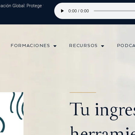
ón Global: Protege tu Dinero y Maximiza tus Inversiones
Episodio 202
FORMACIONES
RECURSOS
PODC
Tu ingre
herrami