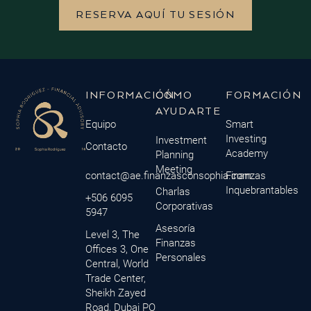
RESERVA AQUÍ TU SESIÓN
INFORMACIÓN
CÓMO
FORMACIÓN
AYUDARTE
Equipo
Smart
Investing
Investment
Contacto
Academy
Planning
Meeting
contact@ae.finanzasconsophia.com
Finanzas
Inquebrantables
Charlas
+506 6095
Corporativas
5947
Asesoría
Level 3, The
Finanzas
Offices 3, One
Personales
Central, World
Trade Center,
Sheikh Zayed
Road, Dubai PO