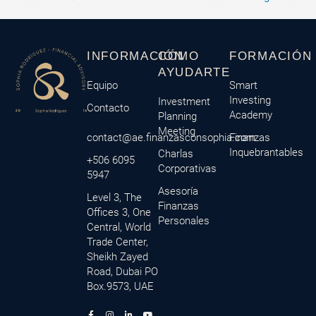
INFORMACIÓN
CÓMO
FORMACIÓN
AYUDARTE
Equipo
Smart
Investing
Investment
Contacto
Academy
Planning
Meeting
contact@ae.finanzasconsophia.com
Finanzas
Inquebrantables
Charlas
+506 6095
Corporativas
5947
Asesoría
Level 3, The
Finanzas
Offices 3, One
Personales
Central, World
Trade Center,
Sheikh Zayed
Road, Dubai PO
Box.9573, UAE
F
M
I
L
Y