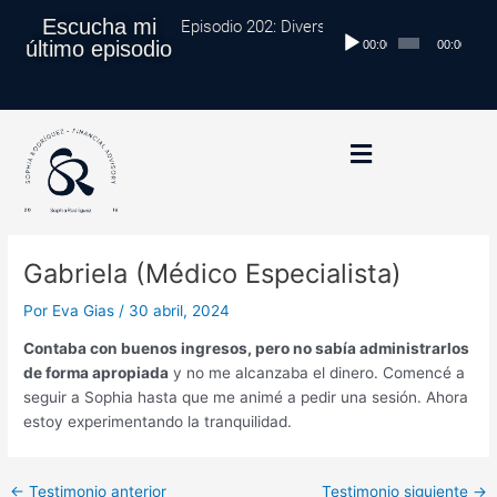
Ir
Navegación
Escucha mi
Episodio 202: Diversificación Global: Proteg
Reproductor
al
de
último episodio
00:00
00:00
de
contenido
entradas
audio
Gabriela (Médico Especialista)
Por
Eva Gias
/
30 abril, 2024
Contaba con buenos ingresos, pero no sabía administrarlos
de forma apropiada
y no me alcanzaba el dinero. Comencé a
seguir a Sophia hasta que me animé a pedir una sesión. Ahora
estoy experimentando la tranquilidad.
←
Testimonio anterior
Testimonio siguiente
→