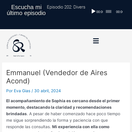
Ir
Navegación
Escucha mi
Episodio 202: Diversificación Global: Protege
Reproductor
al
de
último episodio
00:00
00:00
de
contenido
entradas
audio
Emmanuel (Vendedor de Aires
Acond)
Por
Eva Gias
/
30 abril, 2024
El acompañamiento de Sophia es cercano desde el primer
momento, destacando la claridad y recomendaciones
brindadas
. A pesar de haber comenzado hace poco tiempo
me sigue sorprendiendo la forma y paciencia con que
responde las consultas.
Mi experiencia con ella como