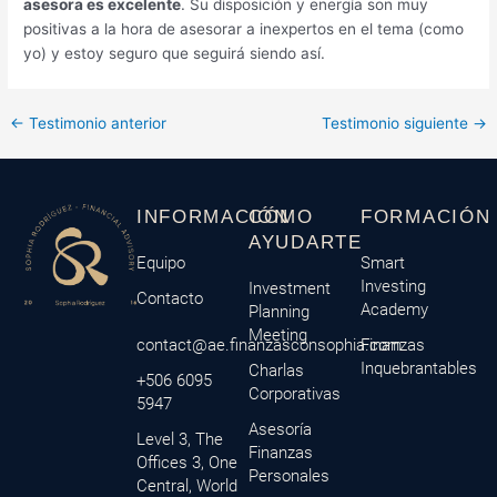
asesora es excelente
. Su disposición y energía son muy
positivas a la hora de asesorar a inexpertos en el tema (como
yo) y estoy seguro que seguirá siendo así.
←
Testimonio anterior
Testimonio siguiente
→
INFORMACIÓN
CÓMO
FORMACIÓN
AYUDARTE
Equipo
Smart
Investing
Investment
Contacto
Academy
Planning
Meeting
contact@ae.finanzasconsophia.com
Finanzas
Inquebrantables
Charlas
+506 6095
Corporativas
5947
Asesoría
Level 3, The
Finanzas
Offices 3, One
Personales
Central, World