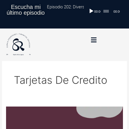
Ir
Escucha mi
Episodio 202: Diversificación Global: Proteg
Reproductor
al
último episodio
00:00
00:00
de
contenido
audio
Tarjetas De Credito
Tips
para
el
buen