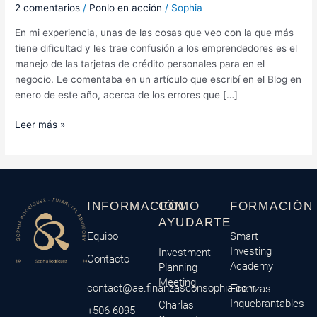
2 comentarios
/
Ponlo en acción
/
Sophia
En mi experiencia, unas de las cosas que veo con la que más
tiene dificultad y les trae confusión a los emprendedores es el
manejo de las tarjetas de crédito personales para en el
negocio. Le comentaba en un artículo que escribí en el Blog en
enero de este año, acerca de los errores que […]
Leer más »
INFORMACIÓN
CÓMO
FORMACIÓN
AYUDARTE
Equipo
Smart
Investing
Investment
Contacto
Academy
Planning
Meeting
contact@ae.finanzasconsophia.com
Finanzas
Inquebrantables
Charlas
+506 6095