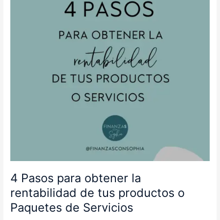
la
rentabilidad
de
tus
productos
o
Paquetes
de
Servicios
4 Pasos para obtener la
rentabilidad de tus productos o
Paquetes de Servicios