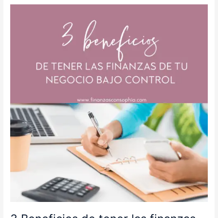
3
Beneficios
de
tener
las
finanzas
de
tu
negocio
bajo
control