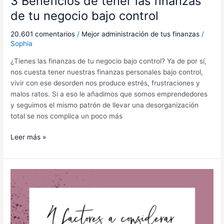
3 Beneficios de tener las finanzas
de tu negocio bajo control
20.601 comentarios
/
Mejor administración de tus finanzas
/
Sophia
¿Tienes las finanzas de tu negocio bajo control? Ya de por sí,
nos cuesta tener nuestras finanzas personales bajo control,
vivir con ese desorden nos produce estrés, frustraciones y
malos ratos. Si a eso le añadimos que somos emprendedores
y seguimos el mismo patrón de llevar una desorganización
total se nos complica un poco más
Leer más »
4
factores
a
considerar
para