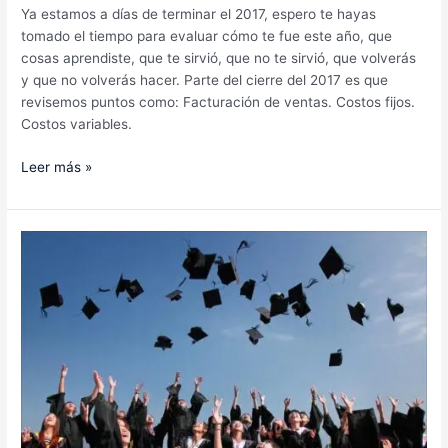
Ya estamos a días de terminar el 2017, espero te hayas
tomado el tiempo para evaluar cómo te fue este año, que
cosas aprendiste, que te sirvió, que no te sirvió, que volverás
y que no volverás hacer. Parte del cierre del 2017 es que
revisemos puntos como: Facturación de ventas. Costos fijos.
Costos variables.
Leer más »
Tips
–
Cómo
ahorrar
para
la
educación
de
tus
hijos