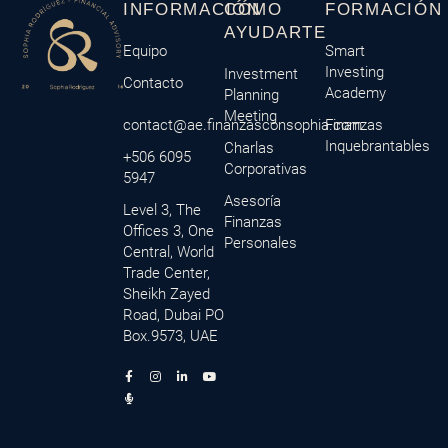
INFORMACIÓN
CÓMO
FORMACIÓN
AYUDARTE
Equipo
Smart
Investing
Investment
Contacto
Academy
Planning
Meeting
contact@ae.finanzasconsophia.com
Finanzas
Inquebrantables
Charlas
+506 6095
Corporativas
5947
Asesoría
Level 3, The
Finanzas
Offices 3, One
Personales
Central, World
Trade Center,
Sheikh Zayed
Road, Dubai PO
Box.9573, UAE
F
M
I
L
Y
a
i
n
i
o
c
c
s
n
u
e
r
t
k
t
b
o
a
e
u
o
p
g
d
b
o
h
r
i
e