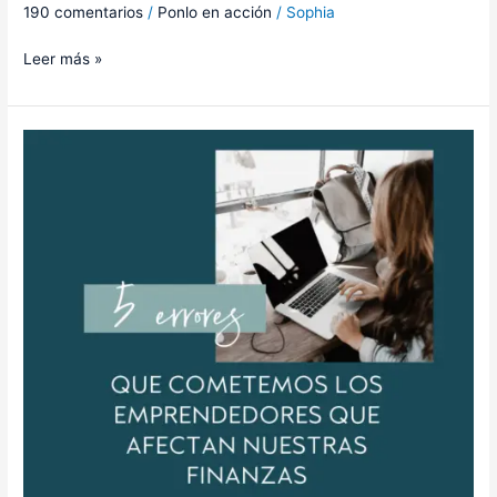
190 comentarios
/
Ponlo en acción
/
Sophia
Leer más »
5
errores
que
cometemos
los
emprendedores
que
afectan
nuestras
finanzas.