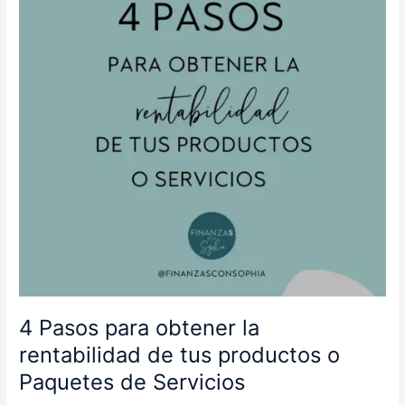
la
rentabilidad
de
tus
productos
o
Paquetes
de
Servicios
4 Pasos para obtener la
rentabilidad de tus productos o
Paquetes de Servicios