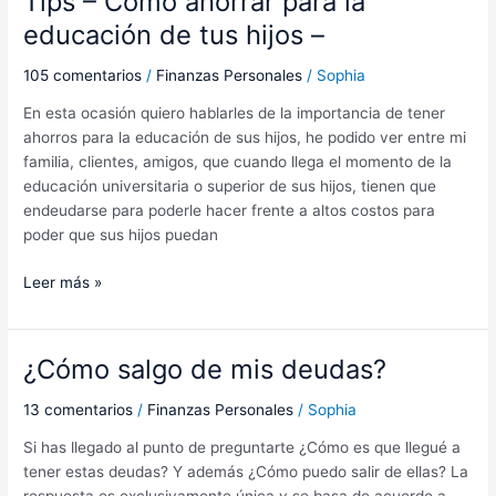
Tips – Cómo ahorrar para la
educación de tus hijos –
105 comentarios
/
Finanzas Personales
/
Sophia
En esta ocasión quiero hablarles de la importancia de tener
ahorros para la educación de sus hijos, he podido ver entre mi
familia, clientes, amigos, que cuando llega el momento de la
educación universitaria o superior de sus hijos, tienen que
endeudarse para poderle hacer frente a altos costos para
poder que sus hijos puedan
Leer más »
¿Cómo salgo de mis deudas?
¿Cómo
salgo
13 comentarios
/
Finanzas Personales
/
Sophia
de
mis
Si has llegado al punto de preguntarte ¿Cómo es que llegué a
deudas?
tener estas deudas? Y además ¿Cómo puedo salir de ellas? La