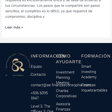
respuesta es exclusivamente única y se basa de acuerdo a
tus circunstancias. Los pasos que te compartiré son pasos
sencillos, el cumplirlos es lo difícil, ya que requerirá de
compromiso, disciplina y
Leer más »
INFORMACIÓN
CÓMO
FORMACIÓN
AYUDARTE
Equipo
Smart
Investing
Investment
Contacto
Academy
Planning
Meeting
contact@ae.finanzasconsophia.com
Finanzas
Inquebrantables
Charlas
+506 6095
Corporativas
5947
Asesoría
Level 3, The
Finanzas
Offices 3, One