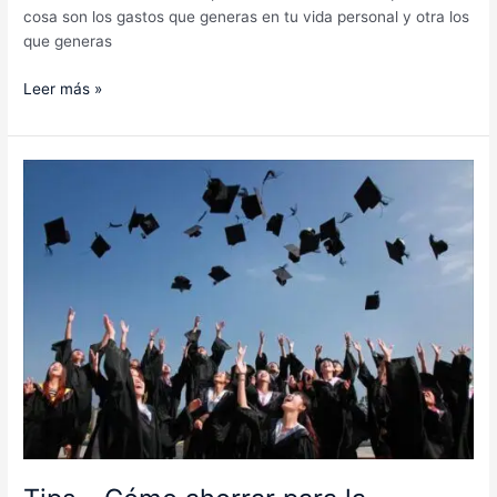
cosa son los gastos que generas en tu vida personal y otra los
que generas
Leer más »
Tips
–
Cómo
ahorrar
para
la
educación
de
tus
hijos
–