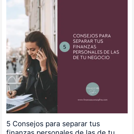
Consejos
para
separar
tus
finanzas
personales
de
las
de
tu
negocio.
5 Consejos para separar tus
finanzas personales de las de tu