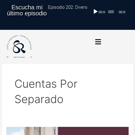
Ir
Escucha mi
Episodio 202: Diversificación Global: Protege
Reproductor
al
último episodio
00:00
00:00
de
contenido
audio
Cuentas Por
Separado
5