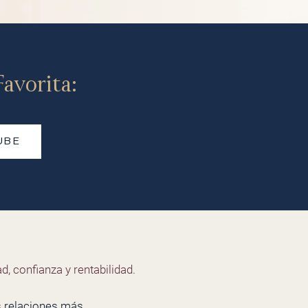
avorita:
UBE
d, confianza y rentabilidad.
s relaciones más