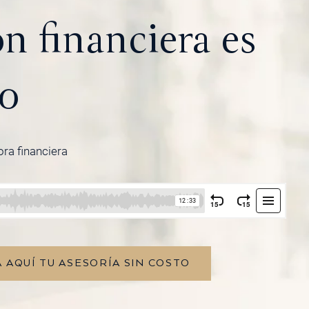
n financiera es
no
ora financiera
 AQUÍ TU ASESORÍA SIN COSTO