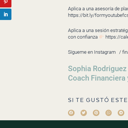
Aplica a una asesoría de pla
https://bit.ly/formyoutubefc
Aplica a una sesión estratégi
con confianza
https://ca
Sígueme en Instagram
/ fi
Sophia Rodriguez
Coach Financiera 
SI TE GUSTÓ ESTE