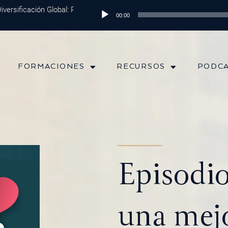
sificación Global: Protege tu Dinero y Maximiza tus Inversiones
Reproductor
Epis
00:00
de
audio
FORMACIONES
RECURSOS
PODC
Episodio
una mejo