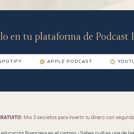
lo en tu plataforma de Podcast F
SPOTIFY
APPLE PODCAST
YOUT
RATUITO:
Mis 3 secretos para invertir tu dinero con segurida
 educación financiera es el camino ¿Sabes cuál es una de la