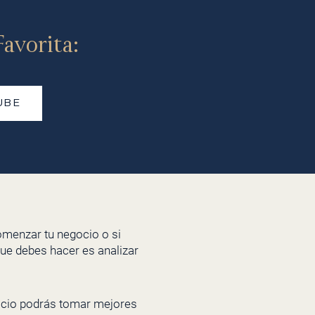
avorita:
UBE
omenzar tu negocio o si
que debes hacer es analizar
gocio podrás tomar mejores