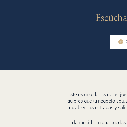
Escúcha
Este es uno de los consejos
quieres que tu negocio actu
muy bien las entradas y sali
En la medida en que puedes 