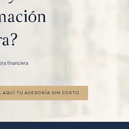
mación
ra?
ora financiera
 AQUÍ TU ASESORÍA SIN COSTO