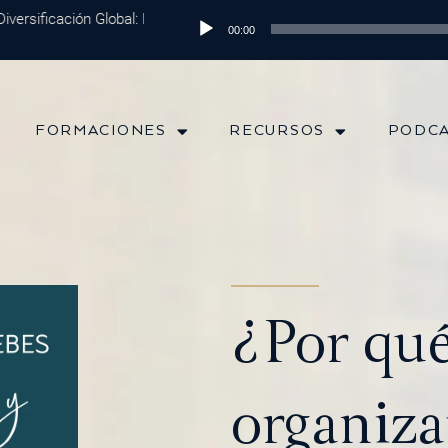
rsificación Global: Protege tu Dinero y Maximiza tus Inversiones
Reproductor
Epi
00:00
de
audio
FORMACIONES
RECURSOS
PODC
¿Por qu
organiza