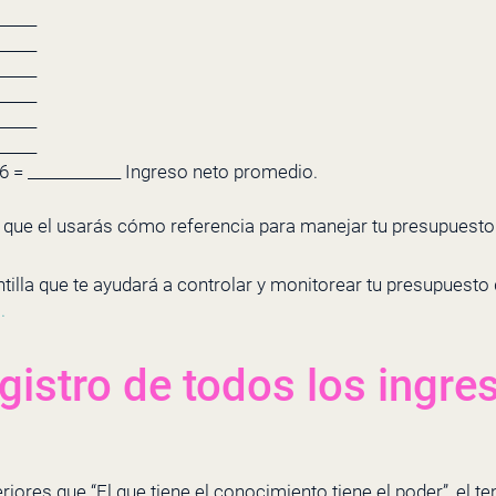
_____
_____
_____
_____
_____
_____
 6 = ____________ Ingreso neto promedio.
 que el usarás cómo referencia para manejar tu presupuest
ntilla que te ayudará a controlar y monitorear tu presupuesto 
o
.
gistro de todos los ingre
ores que “El que tiene el conocimiento tiene el poder”, el ten