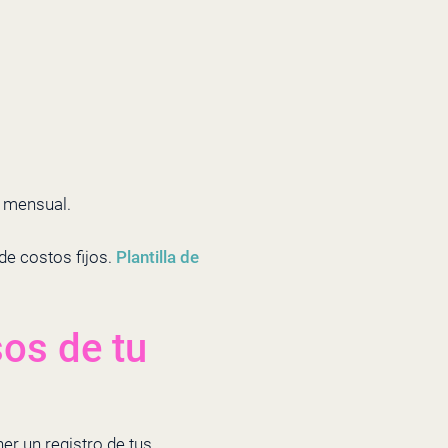
o mensual.
de costos fijos.
Plantilla de
sos de tu
er un registro de tus