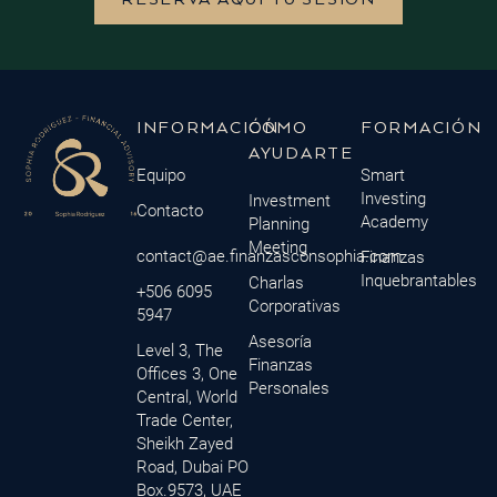
INFORMACIÓN
CÓMO
FORMACIÓN
AYUDARTE
Equipo
Smart
Investing
Investment
Contacto
Academy
Planning
Meeting
contact@ae.finanzasconsophia.com
Finanzas
Inquebrantables
Charlas
+506 6095
Corporativas
5947
Asesoría
Level 3, The
Finanzas
Offices 3, One
Personales
Central, World
Trade Center,
Sheikh Zayed
Road, Dubai PO
Box.9573, UAE