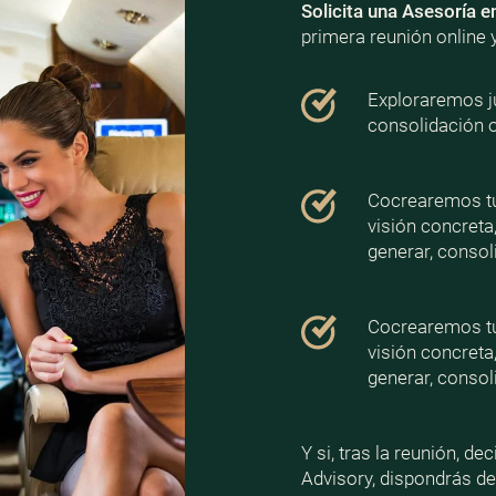
Solicita una Asesoría e
primera reunión online 
Exploraremos ju
consolidación 
Cocrearemos tu 
visión concreta
generar, consoli
Cocrearemos tu 
visión concreta
generar, consoli
Y si, tras la reunión, d
Advisory, dispondrás d