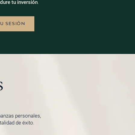
dure tu inversión
.
TU SESIÓN
s
inanzas personales,
lidad de éxito.