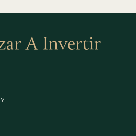
r A Invertir
 Y