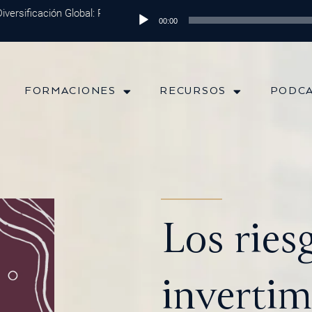
ificación Global: Protege tu Dinero y Maximiza tus Inversiones
Reproductor
Episo
00:00
de
audio
FORMACIONES
RECURSOS
PODC
Los ries
invertim