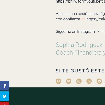
https://bit.ly/formyoutubefc
Aplica a una sesión estratégi
con confianza
https://ca
Sígueme en Instagram
/ fi
Sophia Rodriguez
Coach Financiera 
SI TE GUSTÓ ESTE