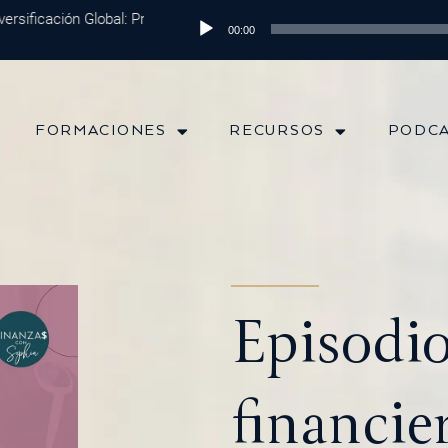
ficación Global: Protege tu Dinero y Maximiza tus Inversiones
Reproductor
Episod
00:00
de
audio
FORMACIONES
RECURSOS
PODC
Episodio
financie