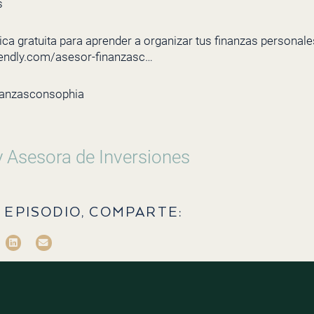
s
ca gratuita para aprender a organizar tus finanzas personales 
lendly.com/asesor-finanzasc…
nanzasconsophia
y Asesora de Inversiones
 EPISODIO, COMPARTE: