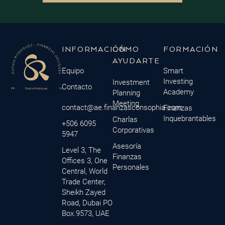
INFORMACIÓN
CÓMO
FORMACIÓN
AYUDARTE
Equipo
Smart
Investing
Investment
Contacto
Academy
Planning
Meeting
contact@ae.finanzasconsophia.com
Finanzas
Inquebrantables
Charlas
+506 6095
Corporativas
5947
Asesoría
Level 3, The
Finanzas
Offices 3, One
Personales
Central, World
Trade Center,
Sheikh Zayed
Road, Dubai PO
Box.9573, UAE