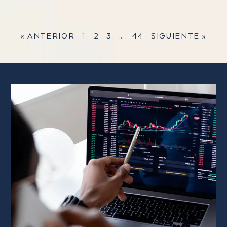
« ANTERIOR
1
2
3
…
44
SIGUIENTE »