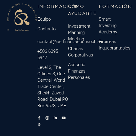
INFORMACIÓN
CÓMO
FORMACIÓN
AYUDARTE
Equipo
Smart
Investing
Investment
Contacto
Academy
Planning
Meeting
contact@ae.finanzasconsophia.com
Finanzas
Inquebrantables
Charlas
+506 6095
Corporativas
5947
Asesoría
Level 3, The
Finanzas
Offices 3, One
Personales
Central, World
Trade Center,
Sheikh Zayed
Road, Dubai PO
Box.9573, UAE
F
M
I
L
Y
a
i
n
i
o
c
c
s
n
u
e
r
t
k
t
b
o
a
e
u
o
p
g
d
b