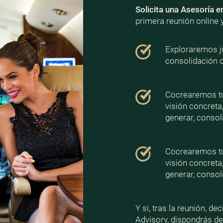
Solicita una Asesoría e
primera reunión online 
Exploraremos ju
consolidación 
Cocrearemos tu 
visión concreta
generar, consoli
Cocrearemos tu 
visión concreta
generar, consoli
Y si, tras la reunión, d
Advisory, dispondrás d