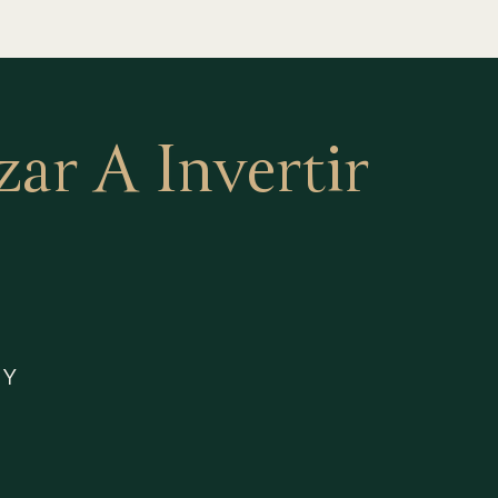
r A Invertir
 Y