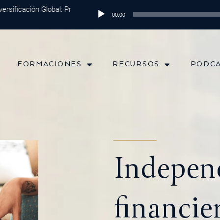
ificación Global: Protege tu Dinero y Maximiza tus Inversiones
Reproductor
Episo
00:00
de
audio
FORMACIONES
RECURSOS
PODC
Indepen
financie