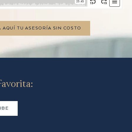
 AQUÍ TU ASESORÍA SIN COSTO
avorita:
UBE