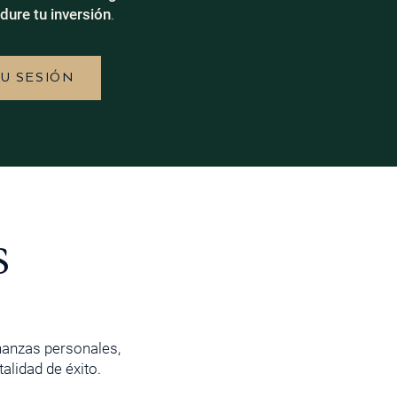
dure tu inversión
.
TU SESIÓN
s
inanzas personales,
lidad de éxito.