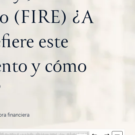
o (FIRE) ¿A
fiere este
nto y cómo
?
ora financiera