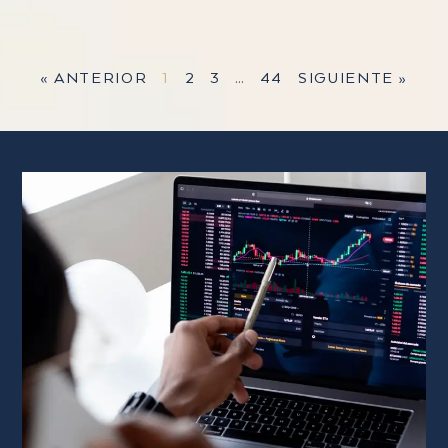
« ANTERIOR
1
2
3
…
44
SIGUIENTE »