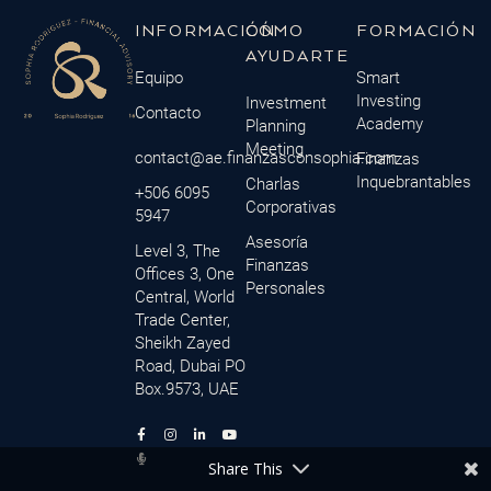
INFORMACIÓN
CÓMO
FORMACIÓN
AYUDARTE
Equipo
Smart
Investing
Investment
Contacto
Academy
Planning
Meeting
contact@ae.finanzasconsophia.com
Finanzas
Inquebrantables
Charlas
+506 6095
Corporativas
5947
Asesoría
Level 3, The
Finanzas
Offices 3, One
Personales
Central, World
Trade Center,
Sheikh Zayed
Road, Dubai PO
Box.9573, UAE
F
M
I
L
Y
a
i
n
i
o
c
c
s
n
u
Share This
e
r
t
k
t
b
o
a
e
u