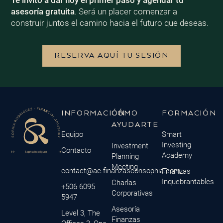
asesoría gratuita
. Será un placer comenzar a
construir juntos el camino hacia el futuro que deseas.
RESERVA AQUÍ TU SESIÓN
INFORMACIÓN
CÓMO
FORMACIÓN
AYUDARTE
Equipo
Smart
Investing
Investment
Contacto
Academy
Planning
Meeting
contact@ae.finanzasconsophia.com
Finanzas
Inquebrantables
Charlas
+506 6095
Corporativas
5947
Asesoría
Level 3, The
Finanzas