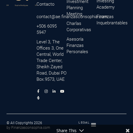
Investing
Investment
Contacto
Academy
Planning
Meeting
contact@ae.finanzasconsophia.com
Finanzas
Inquebrantables
Charlas
+506 6095
Corporativas
5947
Asesoría
Level 3, The
Finanzas
Offices 3, One
Personales
Central, World
Trade Center,
Sheikh Zayed
Road, Dubai PO
Box.9573, UAE
F
M
I
L
Y
a
i
n
i
o
c
c
s
n
u
e
r
t
k
t
b
o
a
e
u
o
p
g
d
b
o
h
r
i
e
k
o
a
n
-
n
m
-
f
e
i
© All Copyrights 2026
LEGAL
-
n
by Finanzasconsophia.com
a
Share This
l