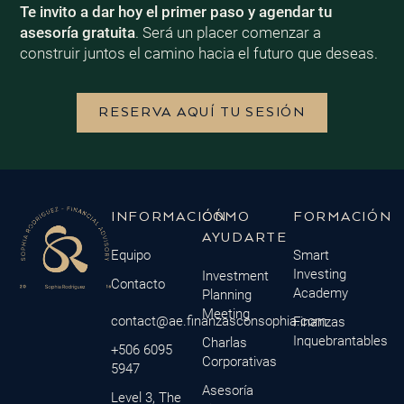
Te invito a dar hoy el primer paso y agendar tu
asesoría gratuita
. Será un placer comenzar a
construir juntos el camino hacia el futuro que deseas.
RESERVA AQUÍ TU SESIÓN
INFORMACIÓN
CÓMO
FORMACIÓN
AYUDARTE
Equipo
Smart
Investing
Investment
Contacto
Academy
Planning
Meeting
contact@ae.finanzasconsophia.com
Finanzas
Inquebrantables
Charlas
+506 6095
Corporativas
5947
Asesoría
Level 3, The