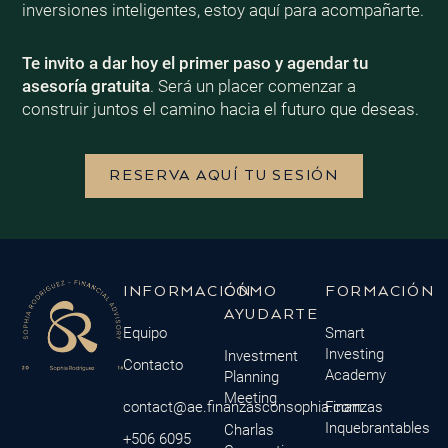
inversiones inteligentes, estoy aquí para acompañarte.
Te invito a dar hoy el primer paso y agendar tu
asesoría gratuita
. Será un placer comenzar a
construir juntos el camino hacia el futuro que deseas.
RESERVA AQUÍ TU SESIÓN
INFORMACIÓN
CÓMO
FORMACIÓN
AYUDARTE
Equipo
Smart
Investing
Investment
Contacto
Academy
Planning
Meeting
contact@ae.finanzasconsophia.com
Finanzas
Inquebrantables
Charlas
+506 6095