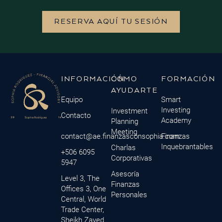
RESERVA AQUÍ TU SESIÓN
INFORMACIÓN
CÓMO
FORMACIÓN
AYUDARTE
Equipo
Smart
Investing
Investment
Contacto
Academy
Planning
Meeting
contact@ae.finanzasconsophia.com
Finanzas
Inquebrantables
Charlas
+506 6095
Corporativas
5947
Asesoría
Level 3, The
Finanzas
Offices 3, One
Personales
Central, World
Trade Center,
Sheikh Zayed