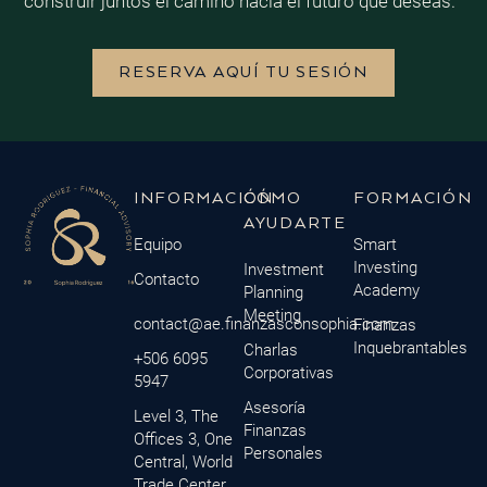
construir juntos el camino hacia el futuro que deseas.
RESERVA AQUÍ TU SESIÓN
INFORMACIÓN
CÓMO
FORMACIÓN
AYUDARTE
Equipo
Smart
Investing
Investment
Contacto
Academy
Planning
Meeting
contact@ae.finanzasconsophia.com
Finanzas
Inquebrantables
Charlas
+506 6095
Corporativas
5947
Asesoría
Level 3, The
Finanzas
Offices 3, One
Personales
Central, World
Trade Center,