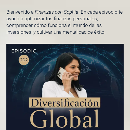
Bienvenido a
Finanzas con Sophia
. En cada episodio te
ayudo a optimizar tus finanzas personales,
comprender cómo funciona el mundo de las
inversiones, y cultivar una mentalidad de éxito.
PÁGINA
PÁGINA
PÁGINA
PÁGINA