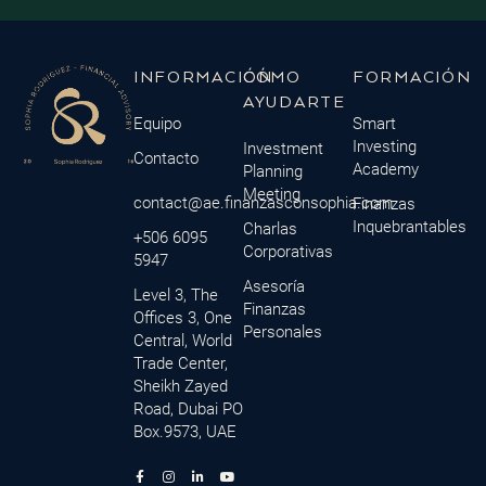
INFORMACIÓN
CÓMO
FORMACIÓN
AYUDARTE
Equipo
Smart
Investing
Investment
Contacto
Academy
Planning
Meeting
contact@ae.finanzasconsophia.com
Finanzas
Inquebrantables
Charlas
+506 6095
Corporativas
5947
Asesoría
Level 3, The
Finanzas
Offices 3, One
Personales
Central, World
Trade Center,
Sheikh Zayed
Road, Dubai PO
Box.9573, UAE
F
M
I
L
Y
a
i
n
i
o