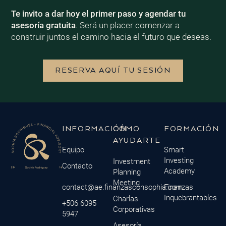
Te invito a dar hoy el primer paso y agendar tu
asesoría gratuita
. Será un placer comenzar a
construir juntos el camino hacia el futuro que deseas.
RESERVA AQUÍ TU SESIÓN
INFORMACIÓN
CÓMO
FORMACIÓN
AYUDARTE
Equipo
Smart
Investing
Investment
Contacto
Academy
Planning
Meeting
contact@ae.finanzasconsophia.com
Finanzas
Inquebrantables
Charlas
+506 6095
Corporativas
5947
Asesoría