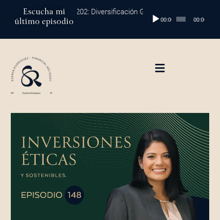
Ir
Escucha mi
Episodio 202: Diversificación Global: Protege tu Dinero y Ma
Reproductor
al
último episodio
00:00
00:00
de
contenido
audio