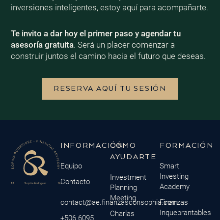
inversiones inteligentes, estoy aquí para acompañarte.
Te invito a dar hoy el primer paso y agendar tu
asesoría gratuita
. Será un placer comenzar a
construir juntos el camino hacia el futuro que deseas.
RESERVA AQUÍ TU SESIÓN
INFORMACIÓN
CÓMO
FORMACIÓN
AYUDARTE
Equipo
Smart
Investing
Investment
Contacto
Academy
Planning
Meeting
contact@ae.finanzasconsophia.com
Finanzas
Inquebrantables
Charlas
+506 6095