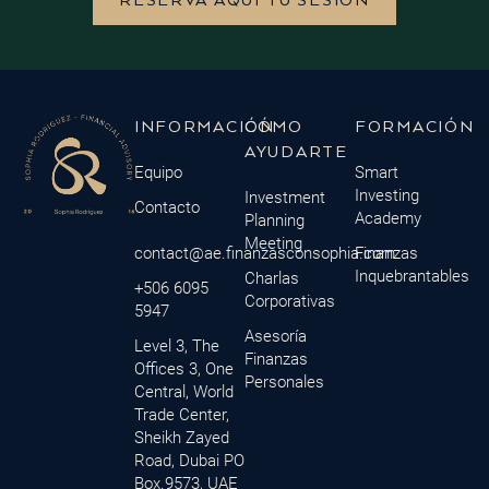
RESERVA AQUÍ TU SESIÓN
INFORMACIÓN
CÓMO
FORMACIÓN
AYUDARTE
Equipo
Smart
Investing
Investment
Contacto
Academy
Planning
Meeting
contact@ae.finanzasconsophia.com
Finanzas
Inquebrantables
Charlas
+506 6095
Corporativas
5947
Asesoría
Level 3, The
Finanzas
Offices 3, One
Personales
Central, World
Trade Center,
Sheikh Zayed
Road, Dubai PO
Box.9573, UAE