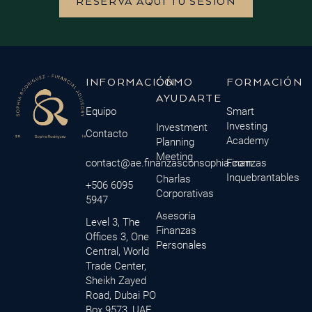
RESERVA AQUÍ TU SESIÓN
INFORMACIÓN
CÓMO
FORMACIÓN
AYUDARTE
Equipo
Smart
Investing
Investment
Contacto
Academy
Planning
Meeting
contact@ae.finanzasconsophia.com
Finanzas
Inquebrantables
Charlas
+506 6095
Corporativas
5947
Asesoría
Level 3, The
Finanzas
Offices 3, One
Personales
Central, World
Trade Center,
Sheikh Zayed
Road, Dubai PO
Box.9573, UAE